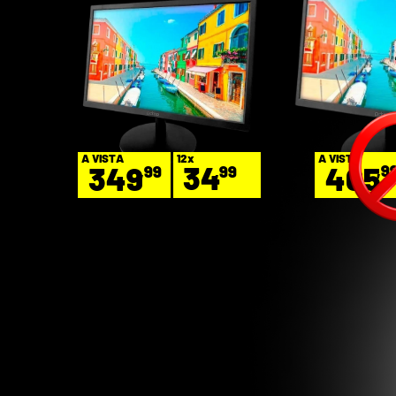
12x
A VISTA
A VISTA
34
349
405
,9
,99
,99