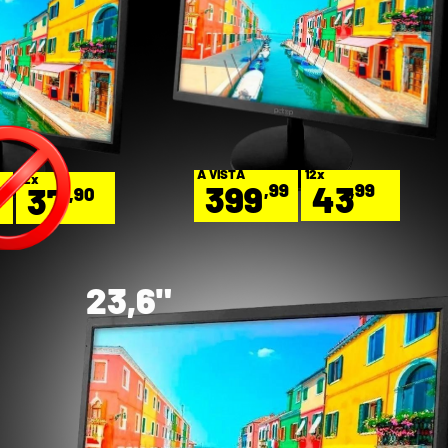
12x
A VISTA
12x
43
399
,99
,99
37
9
,90
23,6"