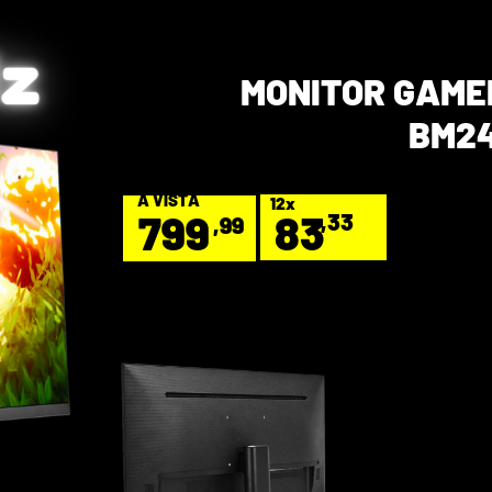
Hz
MONITOR GAME
BM2
A VISTA
12x
83
799
,33
,99