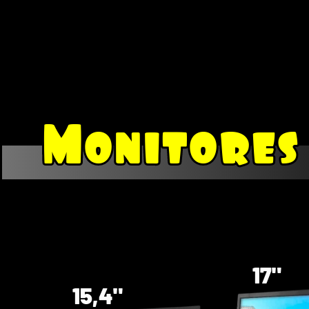
Monitores
Monitores
17"
15,4"