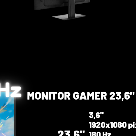
 Hz
MONITOR GAMER 23,6
3,6"
1920x1080 pi
23.6"
180 Hz