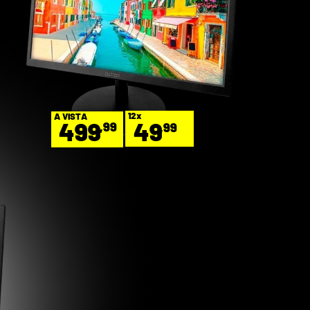
12x
A VISTA
49
499
,99
,99