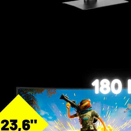
180
23,6"