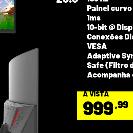
Painel curvo
1ms
10-bit @ Dis
Conexões Dis
VESA
Adaptive Syn
Safe (Filtro 
Acompanha c
A VISTA
999
,99