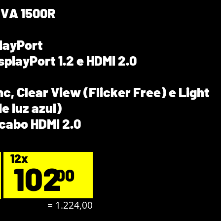
 VA 1500R
playPort
playPort 1.2 e HDMI 2.0
c, Clear View (Flicker Free) e Light
de luz azul)
abo HDMI 2.0
12x
102
00
= 1.224,00